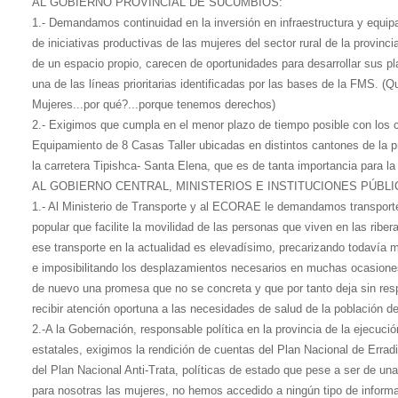
AL GOBIERNO PROVINCIAL DE SUCUMBÍOS:
1.- Demandamos continuidad en la inversión en infraestructura y equipa
de iniciativas productivas de las mujeres del sector rural de la provin
de un espacio propio, carecen de oportunidades para desarrollar sus p
una de las líneas prioritarias identificadas por las bases de la FMS. 
Mujeres...por qué?...porque tenemos derechos)
2.- Exigimos que cumpla en el menor plazo de tiempo posible con los
Equipamiento de 8 Casas Taller ubicadas en distintos cantones de la p
la carretera Tipishca- Santa Elena, que es de tanta importancia para la
AL GOBIERNO CENTRAL, MINISTERIOS E INSTITUCIONES PÚBLI
1.- Al Ministerio de Transporte y al ECORAE le demandamos transporte 
popular que facilite la movilidad de las personas que viven en las riber
ese transporte en la actualidad es elevadísimo, precarizando todavía 
e imposibilitando los desplazamientos necesarios en muchas ocasione
de nuevo una promesa que no se concreta y que por tanto deja sin res
recibir atención oportuna a las necesidades de salud de la población d
2.-A la Gobernación, responsable política en la provincia de la ejecuci
estatales, exigimos la rendición de cuentas del Plan Nacional de Erradi
del Plan Nacional Anti-Trata, políticas de estado que pese a ser de una
para nosotras las mujeres, no hemos accedido a ningún tipo de informa