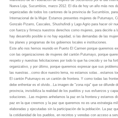
Nueva Loja, Sucumbíos, marzo 2012. El día de hoy un año más nos da
organizadas de todos los cantones de la provincia de Sucumbíos, para 
Internacional de la Mujer. Estamos presentes mujeres de Putumayo,
Gonzalo Pizarro, Cascales, Shushufindi y Lago Agrio para hacer oír nue
con fuerza y firmeza nuestros derechos como mujeres, para decirle a la
hay desarrollo posible si no hay equidad, si las demandas de las muje
los planes y programas de los gobiernos locales e instituciones.
Este año nos hemos reunido en Puerto El Carmen porque queremos exp
con las organizaciones de mujeres del cantón Putumayo, porque quer
respeto y nuestras felicitaciones por todo lo que ha crecido y se ha fo
organizativo, y por último, porque queremos expresar que sus proble
las nuestras...como dice nuestro lema, no estamos solas...estamos to
El cantón Putumayo es un cantón de frontera. Y como todas las fronte
debe enfrentar es el olvido...La imagen de "zona roja" que se difunde de
provincia, invisibiliza la realidad de los pueblos y sus esfuerzos y cap
soluciones...Las mujeres anhelamos la paz en la frontera y estamos dis
paz en la que creemos y la paz que queremos no es una estrategia milit
elaboradas y ejecutadas sin la participación de la población. La paz 
la cotidianidad de los pueblos, en recintos y veredas con acceso a serv